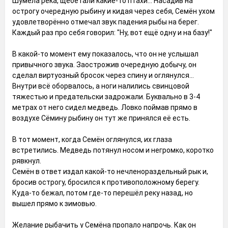
Шумела река, щебетали какие-то птахи... Насадив на
острогу очередную рыбину и кидая через себя, Семён ухом
удовлетворённо отмечал звук падения рыбы на берег.
Каждый раз про себя говорил: "Ну, вот ещё одну и на базу!"
В какой-то момент ему показалось, что он не услышал
привычного звука. Заострожив очередную добычу, он
сделал виртуозный бросок через спину и оглянулся...
Внутри всё оборвалось, а ноги налились свинцовой
тяжестью и предательски задрожали. Буквально в 3-4
метрах от него сидел медведь. Ловко поймав прямо в
воздухе Сёмину рыбину он тут же принялся её есть.
В тот момент, когда Семён оглянулся, их глаза
встретились. Медведь потянул носом и негромко, коротко
рявкнул.
Семён в ответ издал какой-то нечленораздельный рык и,
бросив острогу, бросился к противоположному берегу.
Куда-то бежал, потом где-то перешёл реку назад, но
вышел прямо к зимовью.
Желание рыбачить у Семёна пропало напрочь. Как он