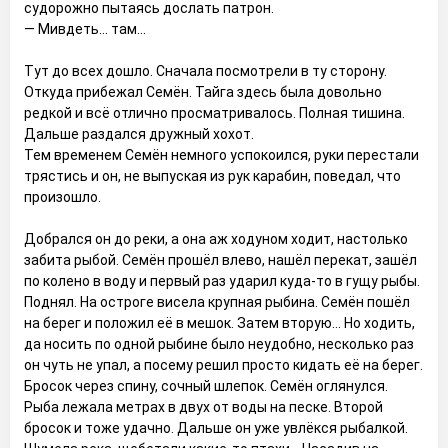
судорожно пытаясь дослать патрон.
— Мивдеть... там...
Тут до всех дошло. Сначала посмотрели в ту сторону.
Откуда прибежал Семён. Тайга здесь была довольно
редкой и всё отлично просматривалось. Полная тишина.
Дальше раздался дружный хохот.
Тем временем Семён немного успокоился, руки перестали
трястись и он, не выпуская из рук карабин, поведал, что
произошло.
Добрался он до реки, а она аж ходуном ходит, настолько
забита рыбой. Семён прошёл влево, нашёл перекат, зашёл
по колено в воду и первый раз ударил куда-то в гущу рыбы.
Поднял. На остроге висела крупная рыбина. Семён пошёл
на берег и положил её в мешок. Затем вторую... Но ходить,
да носить по одной рыбине было неудобно, несколько раз
он чуть не упал, а посему решил просто кидать её на берег.
Бросок через спину, сочный шлепок. Семён оглянулся.
Рыба лежала метрах в двух от воды на песке. Второй
бросок и тоже удачно. Дальше он уже увлёкся рыбалкой.