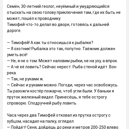
Семён, 30-летний геолог, неуёмный и умудряющийся
отыскать на свою голову приключения там, где их быть не
может, пошёл к проводнику.
Тимофей что-то делал во дворе, готовясь к дальней
дороге.
— Тимофей! А как ты относишься к рыбалке?
— Я охотник! Рыбалка это так, попутно. Таёжник должен
уметь всё!
— Не, я не о том. Может наловим рыбки, не на уху, а впрок.
— А чё её ловить? Сейчас нерест. Рыба стеной идёт. Вон
река.
— Так, не руками ж.
— Сейчас и руками можно. Погоди, через час освобожусь.
Ты разожги костёр пожарче, чтоб угли были. У баньки я
пруток железный видел. Принесёшь, я тебе острогу
спроворю. Сподручней рыбу ловить.
Часа через два Тимофей отковал из прутка острогу с
зубцом, насадил на палку, оглядел.
— Пойдёт! Сеня, дойдёшь до реки и метров 200-250 влево.