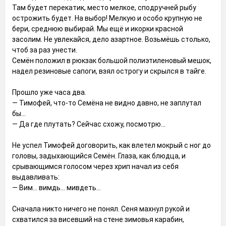
Там будет перекатик, место мелкое, сподручней рыбу
острожить будет. На выбор! Мелкую и особо крупную не
бери, среднюю выбирай. Мы ещё и икорки красной
засолим. Не увлекайся, дело азартное. Возьмёшь столько,
чтоб за раз унести.
Семён положил в рюкзак большой полиэтиленовый мешок,
надел резиновые сапоги, взял острогу и скрылся в тайге.
Прошло уже часа два.
— Тимофей, что-то Семёна не видно давно, не заплутал
бы...
— Да где плутать? Сейчас схожу, посмотрю...
Не успел Тимофей договорить, как влетел мокрый с ног до
головы, задыхающийся Семён. Глаза, как блюдца, и
срывающимся голосом через хрип начал из себя
выдавливать:
— Вим... вимдь... мивдеть...
Сначала никто ничего не понял. Сеня махнул рукой и
схватился за висевший на стене зимовья карабин,