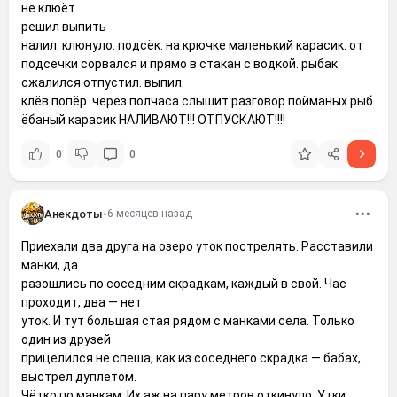
не клюёт.
решил выпить
налил. клюнуло. подсёк. на крючке маленький карасик. от
подсечки сорвался и прямо в стакан с водкой. рыбак
сжалился отпустил. выпил.
клёв попёр. через полчаса слышит разговор пойманых рыб
ёбаный карасик НАЛИВАЮТ!!! ОТПУСКАЮТ!!!!
0
0
Анекдоты
•
6 месяцев назад
Приехали два друга на озеро уток пострелять. Расставили
манки, да
разошлись по соседним скрадкам, каждый в свой. Час
проходит, два — нет
уток. И тут большая стая рядом с манками села. Только
один из друзей
прицелился не спеша, как из соседнего скрадка — бабах,
выстрел дуплетом.
Чётко по манкам. Их аж на пару метров откинуло. Утки,