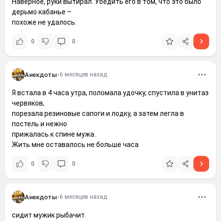
Наверное, руки вытирал. Убедить его в том, что это было
дерьмо кабанье –
похоже не удалось.
0
0
Анекдоты
•
6 месяцев назад
Я встала в 4 часа утра, поломала удочку, спустила в унитаз
червяков,
порезала резиновые сапоги и лодку, а затем легла в
постель и нежно
прижалась к спине мужа.
Жить мне оставалось не больше часа
0
0
Анекдоты
•
6 месяцев назад
сидит мужик рыбачит.