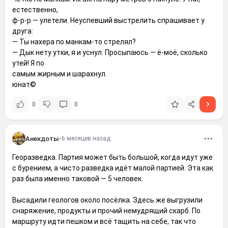
естественно,
ф-р-р — улетели. Неуспевший выстрелить спрашивает у
друга:
— Ты нахера по манкам-то стрелял?
— Дык нету утки, я и уснул. Просыпаюсь — ё-моё, сколько
утей! Я по
самым жирным и шарахнул.
юнат©
0
0
Анекдоты
•
6 месяцев назад
Георазведка. Партия может быть большой, когда идут уже
с бурением, а чисто разведка идёт малой партией. Эта как
раз была именно таковой — 5 человек.
Высадили геологов около посёлка. Здесь же выгрузили
снаряжение, продукты и прочий немудрящий скарб. По
маршруту идти пешком и всё тащить на себе, так что