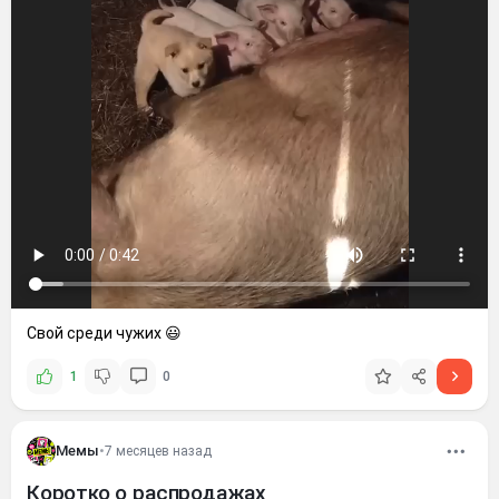
Свой среди чужих 😃
1
0
Мемы
•
7 месяцев назад
Коротко о распродажах