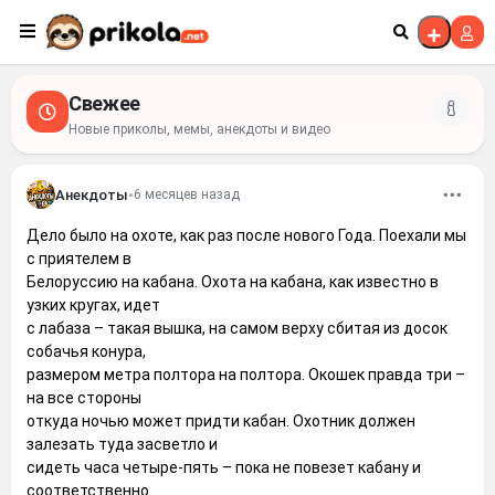
Перейти к контенту
Свежее
Новые приколы, мемы, анекдоты и видео
Анекдоты
•
6 месяцев назад
Дело было на охоте, как раз после нового Года. Поехали мы
с приятелем в
Белоруссию на кабана. Охота на кабана, как известно в
узких кругах, идет
с лабаза – такая вышка, на самом верху сбитая из досок
собачья конура,
размером метра полтора на полтора. Окошек правда три –
на все стороны
откуда ночью может придти кабан. Охотник должен
залезать туда засветло и
сидеть часа четыре-пять – пока не повезет кабану и
соответственно