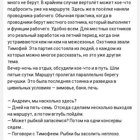
много не берут. В крайнем случае вертолёт может кое-что
подбросить уже на маршруте. Здесь же в посёлке наняли
проводника-рабочего. Обычная практика, когда в
проводники берут местного охотника, который выполняет
и функции рабочего. Удобно всем. Для местных охотников
это реальный заработок на летний период, когда они
устраиваются кем ни кем на межсезонье. Охотника звали
Тимофей. Эта партия состояла из людей, о каждом из
которых можно многое рассказать, но это уже другая
тема.
Вечер-ночь на отдых, обсудили кое-что и в путь. Шли
пятые сутки. Маршрут пролегал параллельно берегу
речушки. Это была последняя стоянка и разведка в
цивильных условиях — зимовье, баня, печь.
— Андреич, мы насколько здесь?
— Дней на пять-семь. Отсюда сделаем несколько выходов
на маршрут, а потом вглубь пойдём.
— Может рыбкой запасёмся? Потом на одни консервы
сядем...
— Поговори с Тимофеем. Рыбки бы засолить неплохо.