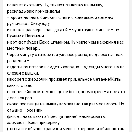
повезет охотнику. Ну, так вот, залезаю на вышку,
раскладываю причендалы
– вроде ночного бинокля, фляги с коньяком, заряжаю
ружьишко... Сижу жду...
и вот как раз через час-другой – чувствую в животе – ну
Пучини с Пагонини
и вот-вот будет Бах с шуманом. Ну черте чем накормил нас
местный повар...
Через минуту становится уже все равно, не до охоты... как
разделся –
отдельная история, сидеть холодно – одежды много, но не
слезая с вышки,
как орел с жердочки произвел прицельное метаниеЖить
как-то стало
веселее. Совсем темно еще не было, посмотрел – а все это
дело как раз
около лестницы на вышку компактно так разместилось. Ну
стыдно – охотник
фигов... надо как-то "преступление" маскировать,
засмеют... Взял прикормку
(на вышке обычно хранится мешок с зерном) и обильно так