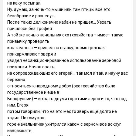
на каку посыпал.
Ну, думаю, за ночь-то мыши или там птицы все это
безобразие и разнесут.
После таких дел конечно кабан не пришел... Уехать
пришлось без трофея.
А той же ночью начальник охотхозяйства – имеет такую
привычку проверять
как там чего — пришел на вышку, посмотрел как
прикармливают зверя и
увидел несанкционированное использование зерновой
приманки. Начал орать
на сопровождающих его егерей... так мол и так, я научу вас
бережно
относиться к народному добру (охотхозяйство было
государственное и еще в
Белоруссии) — и хвать двумя горстями зерно и то, что под
ним. Егеря
потом говорили, что на это место зверь еще долго не
ходил. Потому как
горе-начальничек ухитрился каком с зерном все вокруг
извозюкать.