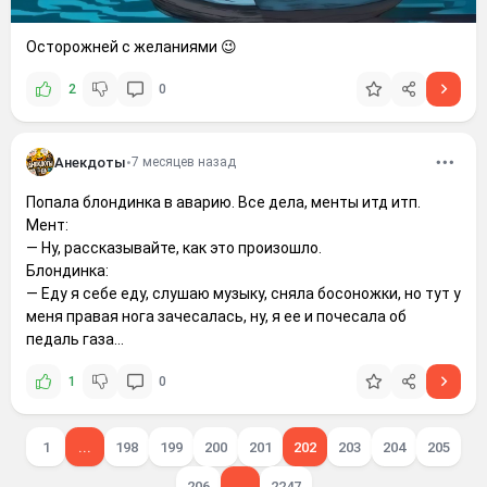
Осторожней с желаниями 😉
2
0
Анекдоты
•
7 месяцев назад
Попала блондинка в аварию. Все дела, менты итд итп.
Мент:
— Ну, рассказывайте, как это произошло.
Блондинка:
— Еду я себе еду, слушаю музыку, сняла босоножки, но тут у
меня правая нога зачесалась, ну, я ее и почесала об
педаль газа...
1
0
1
...
198
199
200
201
202
203
204
205
206
...
2247