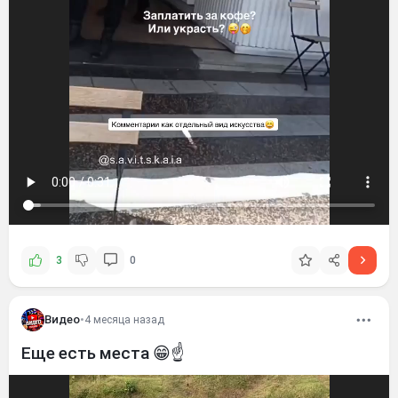
3
0
Видео
•
4 месяца назад
Еще есть места 😁☝️