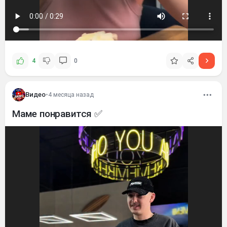
4
0
Видео
•
4 месяца назад
Маме понравится ✅