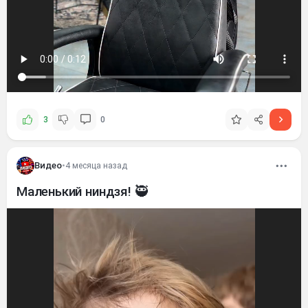
3
0
Видео
•
4 месяца назад
Маленький ниндзя! 🥷