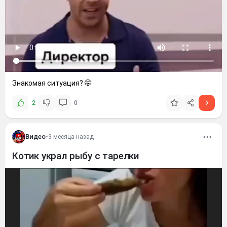
Знакомая ситуация? 🤭
2
0
Видео
•
3 месяца назад
Котик украл рыбу с тарелки