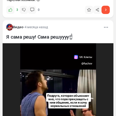
3
0
Видео
•
4 месяца назад
Я сама решу! Сама решуууу☝️