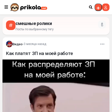
Перейти к контенту
смешные ролики
Посты по выбранному тегу
Видео
•
3 месяца назад
Как платят ЗП на моей работе