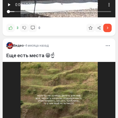
3
0
Видео
•
4 месяца назад
Еще есть места 😁☝️