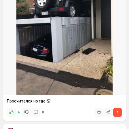
Просчитался но где 🤦
6
0