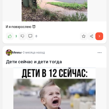
И я повзрослею 😈
3
0
Мемы
•
3 месяца назад
Дети сейчас и дети тогда