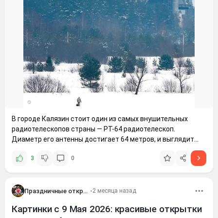
В городе Калязин стоит один из самых внушительных
радиотелескопов страны — РТ-64 радиотелескоп.
Диаметр его антенны достигает 64 метров, и выглядит
эта конструкция так, будто может поймать сигнал прямо
3
0
из глубин Вселенной. На деле почти так и есть — телескоп
реально участвует в космических исследованиях и
помогает
Праздничные открытки
•
2 месяца назад
Картинки с 9 Мая 2026: красивые открытки