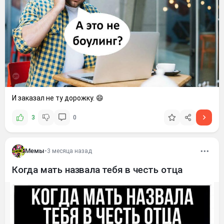
И заказал не ту дорожку. 😄
3
0
Мемы
•
3 месяца назад
Когда мать назвала тебя в честь отца