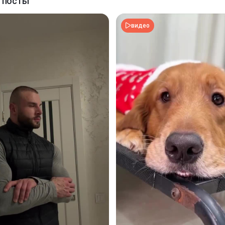
 посты
видео