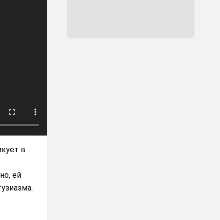
икует в
но, ей
тузиазма.