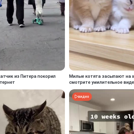
атчик из Питера покорил
Милые котята засыпают на х
нтернет
смотрите умилительное виде
видео