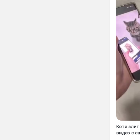
Кота злит 
видео с с