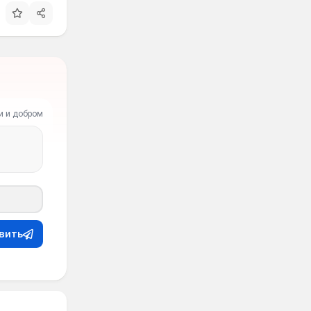
и и добром
вить