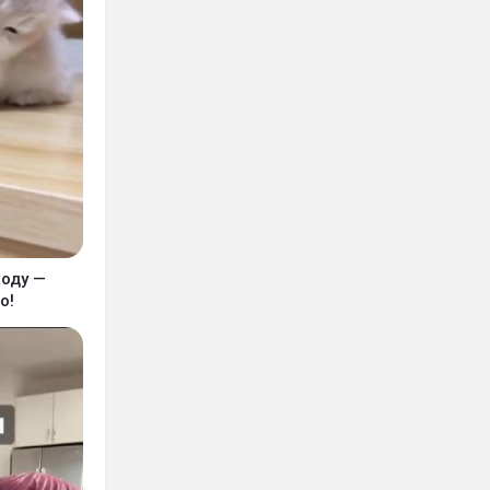
оду —
о!