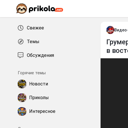
Перейти к контенту
Свежее
Видео
Грумер
Темы
в вост
Обсуждения
Горячие темы
Новости
Приколы
Интересное