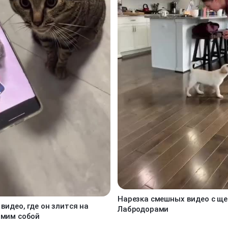
Нарезка смешных видео с щ
видео, где он злится на
Лабродорами
амим собой