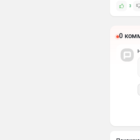
3
0 ком