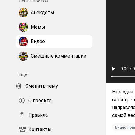
Лента постов
Анекдоты
Мемы
Видео
Смешные комментарии
Еще
Сменить тему
Ещё одна 
сети трен
О проекте
направляе
Правила
самой вес
Видео пр
Контакты