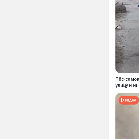
Пёс-самок
улицу и и
видео