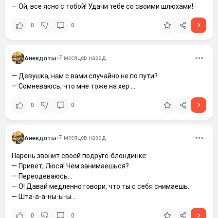
— Ой, все ясно с тобой! Удачи тебе со своими шлюхами!
0
0
Анекдоты
•
7 месяцев назад
— Девушка, нам с вами случайно не по пути?
— Сомневаюсь, что мне тоже на хер …
0
0
Анекдоты
•
7 месяцев назад
Парень звонит своей подруге-блондинке:
— Привет, Люся! Чем занимаешься?
— Переодеваюсь...
— О! Давай медленно говори, что ты с себя снимаешь.
— Шта-а-а-ны-ы-ы...
0
0