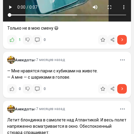
Только не в мою смену 😃
1
0
Анекдоты
•
7 месяцев назад
— Мне нравятся парни с кубиками на животе.
— А мне — с шариками в голове.
0
0
Анекдоты
•
7 месяцев назад
Летит блондинка в самолете над Атлантикой. И весь полет
напряженно всматривается в окно. Обеспокоенный
стюард спрашивает: