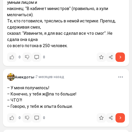
умным лицом и
наконец: "В кабинет министров" (правильно, а хули
мелочиться).
Те, кто готовился, тряслись в немой истерике. Препод,
сдерживая смех,
сказал: "Извините, я для вас сделал все что смог". Не
сдала она одна
со всего потока в 250 человек.
0
0
Анекдоты
•
7 месяцев назад
– У меня получилось!
– Конечно, у тебя ж@па то больше!
– ЧТО?!
– Говорю, у тебя ж опыта больше.
0
0