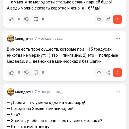
— а у меня по молодости столько всяких парней было!
А ведь можно сказать коротко и ясно: я – б**дь!
0
0
Анекдоты
•
7 месяцев назад
В мире есть трое существ, которые при – 15 градусах,
никогда не мерзнут: 1) это — пингвины, 2) это — полярные
медведи, и … девчонки в мини-юбках и без шапки…
0
0
Анекдоты
•
7 месяцев назад
— Дорогая, ты у меня одна на миллиард!
— Погоди, на Земле 7 миллиардов!
— Что?
— Значит, у тебя есть еще шесть таких же, как я?
— Я не это имел ввиду.