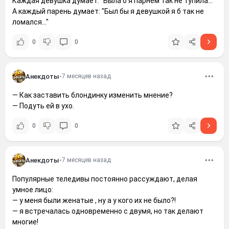
Каждая девушка думает: "Была б я парнем так не тупила..."
А каждый парень думает: "Был бы я девушкой я б так не
ломался..."
0
0
Анекдоты
•
7 месяцев назад
— Как заставить блондинку изменить мнение?
— Подуть ей в ухо.
0
0
Анекдоты
•
7 месяцев назад
Популярные теледивы постоянно рассуждают, делая
умное лицо:
— у меня были женатые , ну а у кого их не было?!
— я встречалась одновременно с двумя, но так делают
многие!