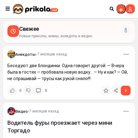
Перейти к контенту
Свежее
Новые приколы, мемы, анекдоты и видео
Анекдоты
•
7 месяцев назад
Беседуют две блондинки. Одна говорит другой: — Вчера
была в гостях — пробовала новую водку... — Ну и как? — Ой,
не спрашивай — трусы как рукой сняло!!!
0
0
Видео
•
7 месяцев назад
Водитель фуры проезжает через мини
Торгадо