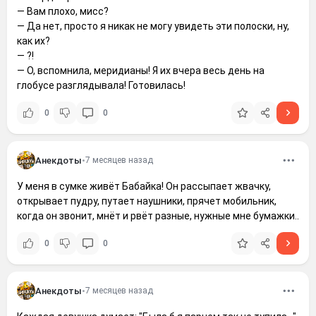
— Вам плохо, мисс?
— Да нет, просто я никак не могу увидеть эти полоски, ну,
как их?
— ?!
— О, вспомнила, меридианы! Я их вчера весь день на
глобусе разглядывала! Готовилась!
0
0
Анекдоты
•
7 месяцев назад
У меня в сумке живёт Бабайка! Он рассыпает жвачку,
открывает пудру, путает наушники, прячет мобильник,
когда он звонит, мнёт и рвёт разные, нужные мне бумажки..
0
0
Анекдоты
•
7 месяцев назад