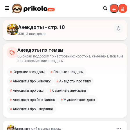
Перейти к контенту
Анекдоты - стр. 10
33013 анекдотов
Анекдоты по темам
Выбирай подборку по настроению: короткие, семейные, пошлые
или классические анекдоты.
Короткие анекдоты
Пошлые анекдоты
Анекдоты про Вовочку
Анекдоты про тёщу
Анекдоты про секс
Семейные анекдоты
Анекдоты про блондинок
Мужские анекдоты
Анекдоты про Штирлица
Анекдоты
•
4 месяца назад