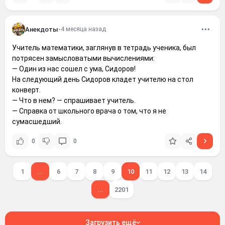
Анекдоты
•
4 месяца назад
Учитель математики, заглянув в тетрадь ученика, был
потрясен замысловатыми вычислениями:
— Один из нас сошел с ума, Сидоров!
На следующий день Сидоров кладет учителю на стол
конверт.
— Что в нем? — спрашивает учитель.
— Справка от школьного врача о том, что я не
сумасшедший.
0
0
1
...
6
7
8
9
10
11
12
13
14
...
2201
Загрузить ещё