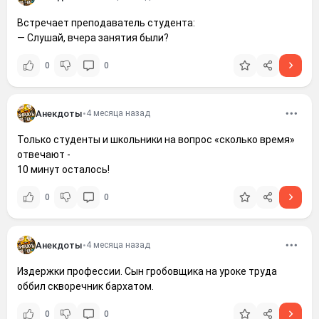
Встречает преподаватель студента:
— Слушай, вчера занятия были?
0
0
Анекдоты
•
4 месяца назад
Только студенты и школьники на вопрос «сколько время»
отвечают -
10 минут осталось!
0
0
Анекдоты
•
4 месяца назад
Издержки профессии. Сын гробовщика на уроке труда
оббил скворечник бархатом.
0
0