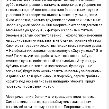
субботников прошло, а нанимать дворников и уборщиц не
хотели, выгодней воспользоваться бесплатным трудом
учеников. Как говорится, шила в мешке не утаишь, всем
было известно, сколько трудовик получал за «шахматные
наборы ручной работы». 500 американских президентов за
алюминиевую доску и 32 фигурки из бронзы и титана
(чёрные и белые, соответственно). Технологию нанесения
на доску разметки описывать не буду, история не об этом.
Как-то раз трудовик решил выпендриться, в начале урока:
— Ну, обезьянки, видели новую зелёную «Оку» у входа? Это
моя! Так что, учитесь работать, и тоже когда-нибудь
сможете купить собственный автомобиль. А тунеядцы
бубуины (именно так он о нас говорил, буква «у» — не
опечатка) будут всю жизнь лазить на пальму за бананами.
И далее что-то в духе: «марш в подсобку, берите грабли и
корыто, под окнами листьев нападало, уберите. Приду,
проверю, чтобы было чисто».
Моё примечание: банан – это трава, а не плод пальмы.
Самоделкин, педагог, взрослый мужик с жизненным
опытом об этом почему-то не знал. Поправлять его не