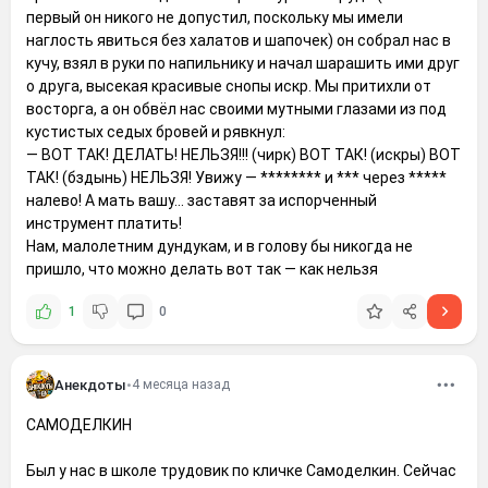
первый он никого не допустил, поскольку мы имели
наглость явиться без халатов и шапочек) он собрал нас в
кучу, взял в руки по напильнику и начал шарашить ими друг
о друга, высекая красивые снопы искр. Мы притихли от
восторга, а он обвёл нас своими мутными глазами из под
кустистых седых бровей и рявкнул:
— ВОТ ТАК! ДЕЛАТЬ! НЕЛЬЗЯ!!! (чирк) ВОТ ТАК! (искры) ВОТ
ТАК! (бздынь) НЕЛЬЗЯ! Увижу — ******** и *** через *****
налево! А мать вашу... заставят за испорченный
инструмент платить!
Нам, малолетним дундукам, и в голову бы никогда не
пришло, что можно делать вот так — как нельзя
1
0
Анекдоты
•
4 месяца назад
САМОДЕЛКИН
Был у нас в школе трудовик по кличке Самоделкин. Сейчас