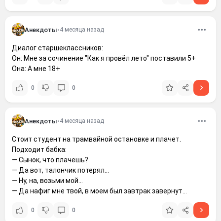
Анекдоты
•
4 месяца назад
Диалог старшеклассников:
Он: Мне за сочинение "Как я провёл лето" поставили 5+
Она: А мне 18+
0
0
Анекдоты
•
4 месяца назад
Стоит студент на трамвайной остановке и плачет.
Подходит бабка:
— Сынок, что плачешь?
— Да вот, талончик потерял...
— Ну, на, возьми мой...
— Да нафиг мне твой, в моем был завтрак завернут...
0
0