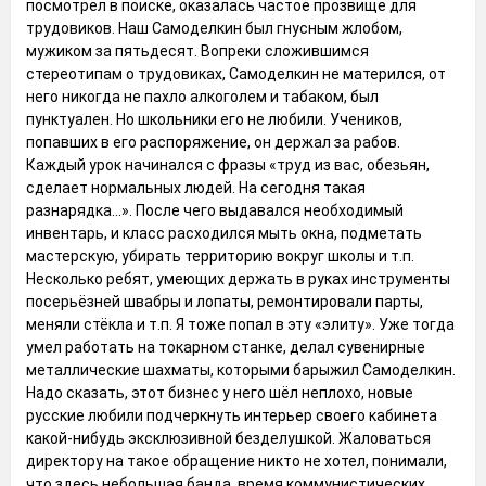
посмотрел в поиске, оказалась частое прозвище для
трудовиков. Наш Самоделкин был гнусным жлобом,
мужиком за пятьдесят. Вопреки сложившимся
стереотипам о трудовиках, Самоделкин не матерился, от
него никогда не пахло алкоголем и табаком, был
пунктуален. Но школьники его не любили. Учеников,
попавших в его распоряжение, он держал за рабов.
Каждый урок начинался с фразы «труд из вас, обезьян,
сделает нормальных людей. На сегодня такая
разнарядка...». После чего выдавался необходимый
инвентарь, и класс расходился мыть окна, подметать
мастерскую, убирать территорию вокруг школы и т.п.
Несколько ребят, умеющих держать в руках инструменты
посерьёзней швабры и лопаты, ремонтировали парты,
меняли стёкла и т.п. Я тоже попал в эту «элиту». Уже тогда
умел работать на токарном станке, делал сувенирные
металлические шахматы, которыми барыжил Самоделкин.
Надо сказать, этот бизнес у него шёл неплохо, новые
русские любили подчеркнуть интерьер своего кабинета
какой-нибудь эксклюзивной безделушкой. Жаловаться
директору на такое обращение никто не хотел, понимали,
что здесь небольшая банда, время коммунистических