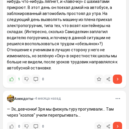
нибудь что-нибудь ляпнет, и «лавочку» с шахматами
прикроют. В этот день он поехал домой на автобусе, а
заблокированный автомобиль простоял до утра. На
следующий день вызволять машину из плена приехал
электропогрузчик, типа тех, что возят контейнеры на
складах. (Интересно, сколько Самоделкин заплатил
водителю погрузчика, и почему в данной ситуации не
решился воспользоваться трудом «обезьянок»?)
Отношение к ученикам в лучшую сторону у него не
изменилось, но зелёную «Оку» в окрестностях школы мы
больше не видели, после уроков трудовик направлялся к
автобусной остановке.
1
0
Анекдоты
•
4 месяца назад
— Эх, девчонки! Зря мы физкультуру прогуливали... Там
через "козлов" учили перепрыгивать...
0
0