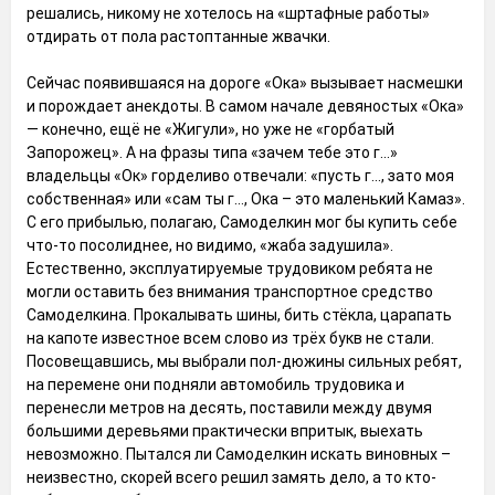
решались, никому не хотелось на «шртафные работы»
отдирать от пола растоптанные жвачки.
Сейчас появившаяся на дороге «Ока» вызывает насмешки
и порождает анекдоты. В самом начале девяностых «Ока»
— конечно, ещё не «Жигули», но уже не «горбатый
Запорожец». А на фразы типа «зачем тебе это г...»
владельцы «Ок» горделиво отвечали: «пусть г..., зато моя
собственная» или «сам ты г..., Ока – это маленький Камаз».
С его прибылью, полагаю, Самоделкин мог бы купить себе
что-то посолиднее, но видимо, «жаба задушила».
Естественно, эксплуатируемые трудовиком ребята не
могли оставить без внимания транспортное средство
Самоделкина. Прокалывать шины, бить стёкла, царапать
на капоте известное всем слово из трёх букв не стали.
Посовещавшись, мы выбрали пол-дюжины сильных ребят,
на перемене они подняли автомобиль трудовика и
перенесли метров на десять, поставили между двумя
большими деревьями практически впритык, выехать
невозможно. Пытался ли Самоделкин искать виновных –
неизвестно, скорей всего решил замять дело, а то кто-