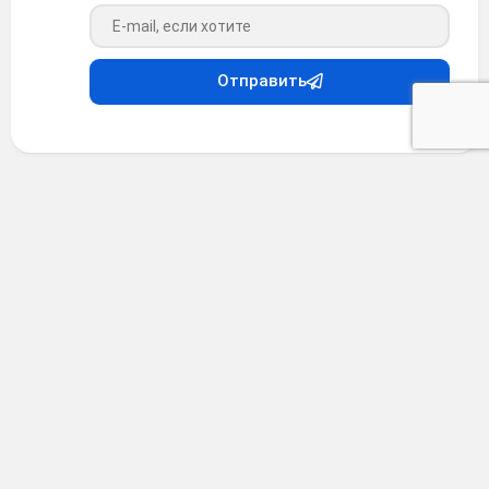
Ваш e-mail
Отправить
Видео
•
4 месяца назад
Насколько важно найти своего партнера
🙏❤️