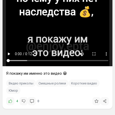
Я покажу им именно это видео 😁
Видео приколы
Смешные ролики
Короткие видео
Юмор
4
0