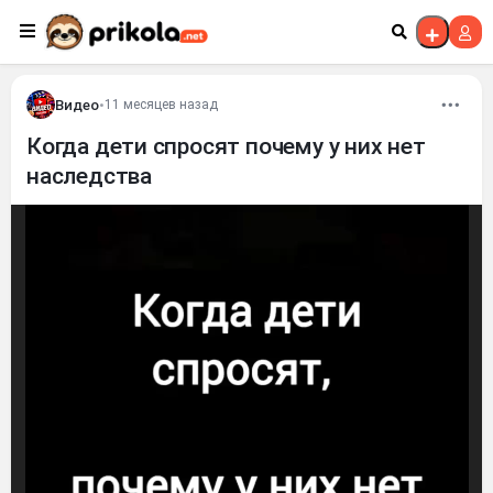
Перейти к контенту
Видео
•
11 месяцев назад
Когда дети спросят почему у них нет
наследства