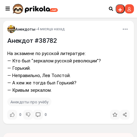
Перейти к контенту
Анекдоты
•
4 месяца назад
Анекдот #38782
На экзамене по русской литературе:
— Кто был “зеркалом русской революции”?
— Горький.
— Неправильно, Лев Толстой.
— А кем же тогда был Горький?
— Кривым зеркалом.
Анекдоты про учёбу
0
0