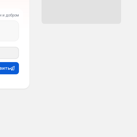
и и добром
вить