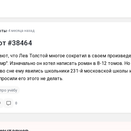
оты
•
4 месяца назад
от #38464
ают, что Лев Толстой многое сократил в своем произвед
мир". Изначально он хотел написать роман в 8-12 томов. Но
во сне ему явились школьники 231-й московской школы и
росили его этого не делать.
про учёбу
0