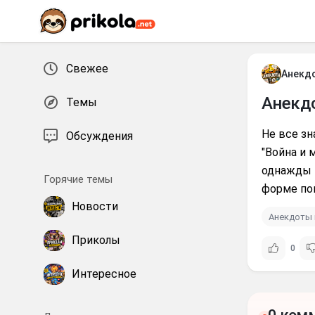
Перейти к контенту
Свежее
Анекд
Анекд
Темы
Не все зн
Обсуждения
"Война и 
однажды 
Горячие темы
форме поп
Новости
Анекдоты 
Приколы
0
Интересное