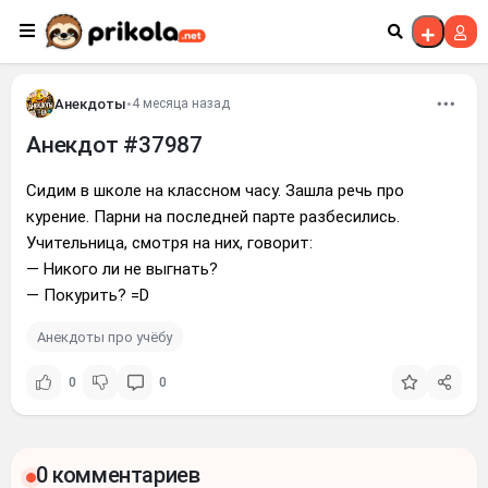
Перейти к контенту
Анекдоты
•
4 месяца назад
Анекдот #37987
Сидим в школе на классном часу. Зашла речь про
курение. Парни на последней парте разбесились.
Учительница, смотря на них, говорит:
— Никого ли не выгнать?
— Покурить? =D
Анекдоты про учёбу
0
0
0 комментариев