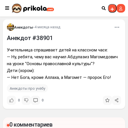
Перейти к контенту
Анекдоты
•
4 месяца назад
Анекдот #38901
Учительница спрашивает детей на классном часе:
— Ну, ребята, чему вас научил Абдулазиз Магомедович
на уроке "Основы православной культуры"?
Дети (хором):
— Нет Бога, кроме Аллаха, а Магомет — пророк Его!
Анекдоты про учёбу
0
0
0 комментариев