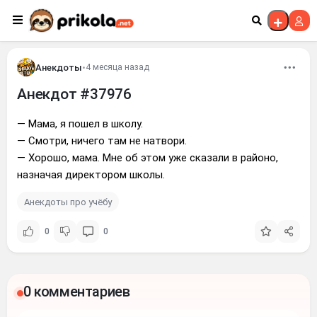
Перейти к контенту
Анекдоты
•
4 месяца назад
Анекдот #37976
— Мама, я пошел в школу.
— Смотри, ничего там не натвори.
— Хорошо, мама. Мне об этом уже сказали в районо,
назначая директором школы.
Анекдоты про учёбу
0
0
0 комментариев