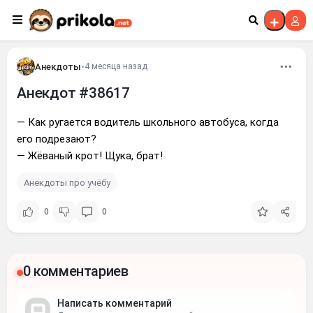
Перейти к контенту
Анекдоты
•
4 месяца назад
Анекдот #38617
— Как ругается водитель школьного автобуса, когда
его подрезают?
— Жёваный крот! Щука, брат!
Анекдоты про учёбу
0
0
0 комментариев
Написать комментарий