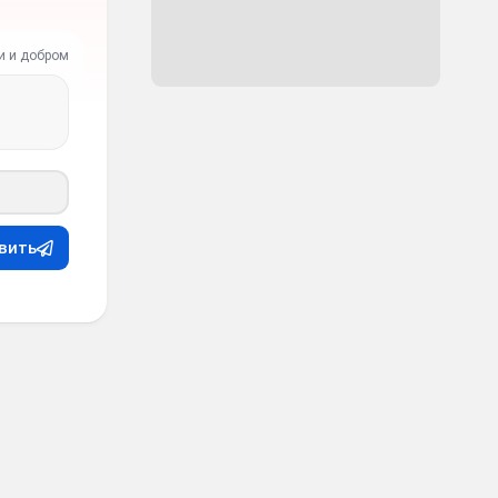
и и добром
вить