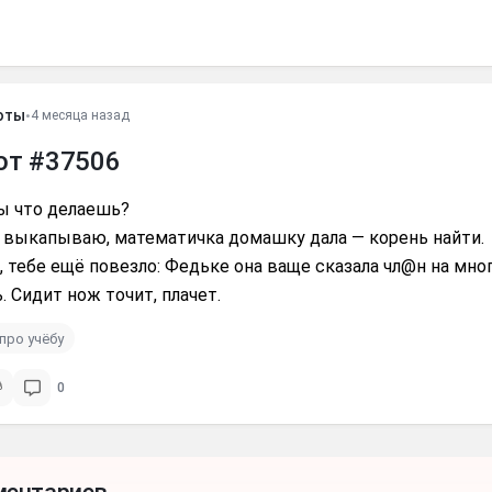
оты
•
4 месяца назад
от #37506
ы что делаешь?
 выкапываю, математичка домашку дала — корень найти.
, тебе ещё повезло: Федьке она ваще сказала чл@н на мно
. Сидит нож точит, плачет.
про учёбу
0