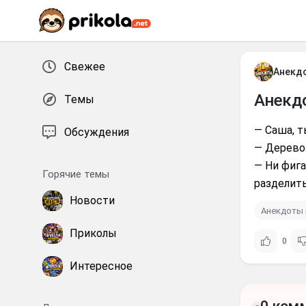
Перейти к контенту
Свежее
Анекд
Анекд
Темы
— Саша, т
Обсуждения
— Дерево
— Ни фига
Горячие темы
разделить
Новости
Анекдоты 
Приколы
0
Интересное