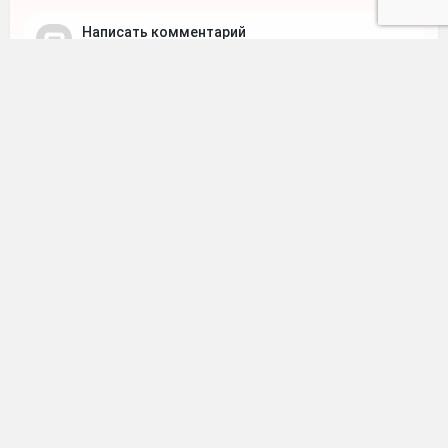
Написать комментарий
Делитесь мнением, мемами и добром
Ваше имя
Ваш e-mail
Отправить
Видео
•
4 месяца назад
Собака которая любит кататься на
мотоцикле