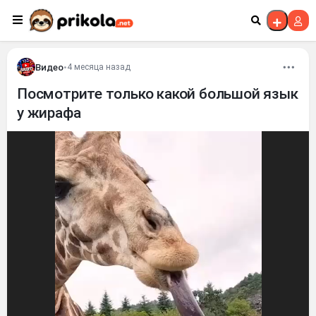
Перейти к контенту
Видео
•
4 месяца назад
Посмотрите только какой большой язык
у жирафа