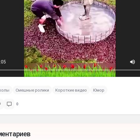
иколы
Смешные ролики
Короткие видео
Юмор
0
ментариев