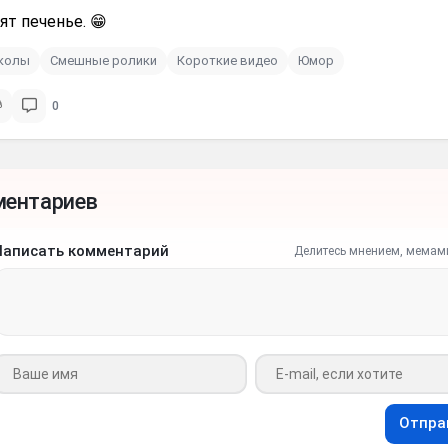
ят печенье. 😁
иколы
Смешные ролики
Короткие видео
Юмор
0
ментариев
Написать комментарий
Делитесь мнением, мемам
Ваше имя
Ваш e-mail
Отпра