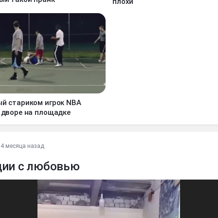
плохи
й стариком игрок NBA
 дворе на площадке
•
4 месяца назад
дии с любовью