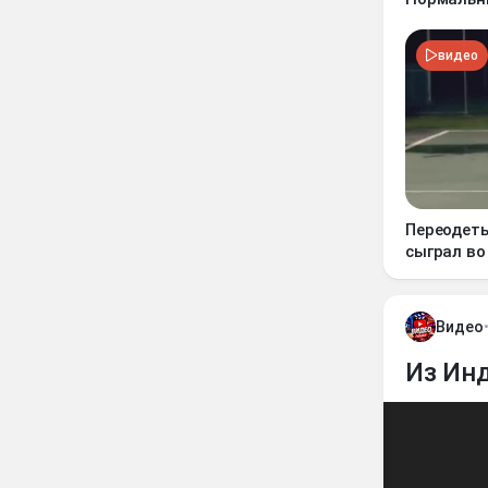
видео
Переодеты
сыграл во
Видео
Из Ин