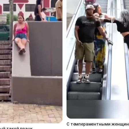
С темпераментными женщин
ый такой пранк