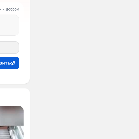
и и добром
вить