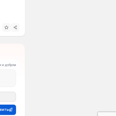
и и добром
вить