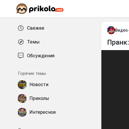
Перейти к контенту
Свежее
Видео
Пранк
Темы
Обсуждения
Горячие темы
Новости
Приколы
Интересное