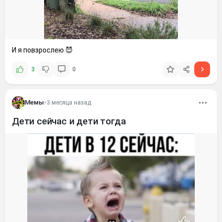
И я повзрослею 😈
3
0
Мемы
•
3 месяца назад
Дети сейчас и дети тогда