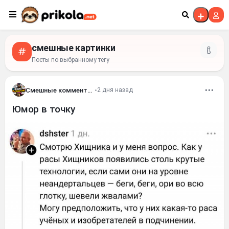
Перейти к контенту
смешные картинки
Посты по выбранному тегу
Смешные комментария
•
2 дня назад
Юмор в точку