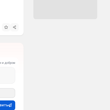
и и добром
вить