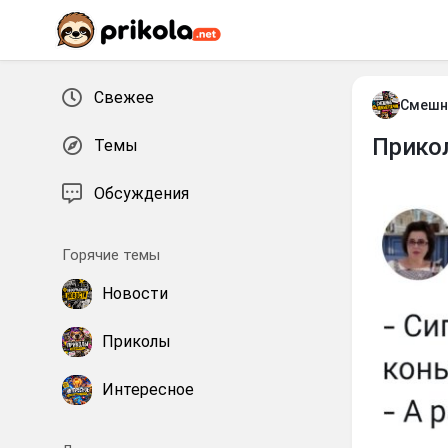
Перейти к контенту
Свежее
Смешн
Прикол
Темы
Обсуждения
Горячие темы
Новости
Приколы
Интересное