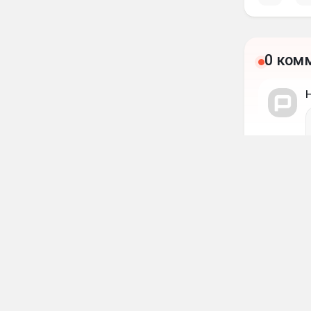
0 ком
Смешн