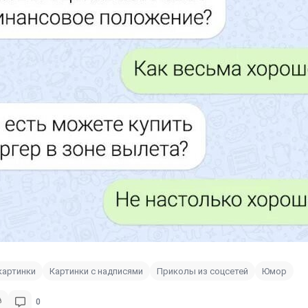
картинки
Картинки с надписями
Приколы из соцсетей
Юмор
0