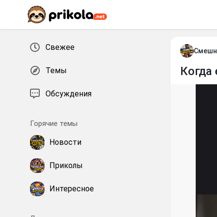
Перейти к контенту
Свежее
Смешн
Когда
Темы
Обсуждения
Горячие темы
Новости
Приколы
Интересное