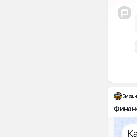
Смешн
Финан