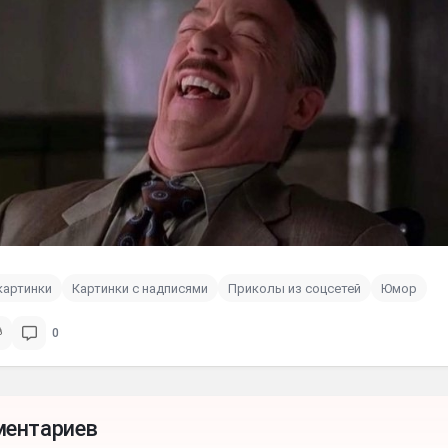
картинки
Картинки с надписями
Приколы из соцсетей
Юмор
0
ментариев