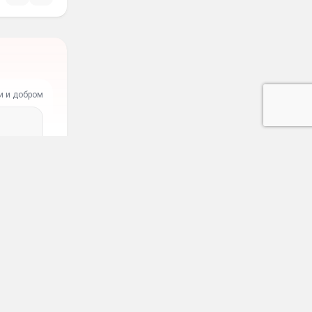
и и добром
вить