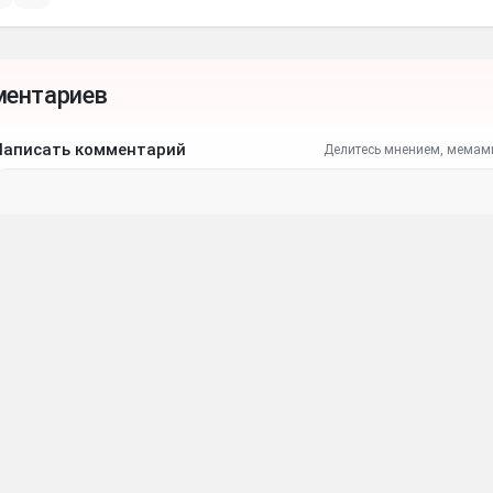
ментариев
Написать комментарий
Делитесь мнением, мемам
Ваше имя
Ваш e-mail
Отпра
ые комментария
•
4 месяца назад