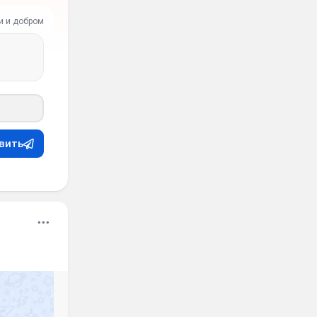
и и добром
вить