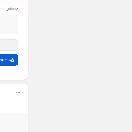
и и добром
вить