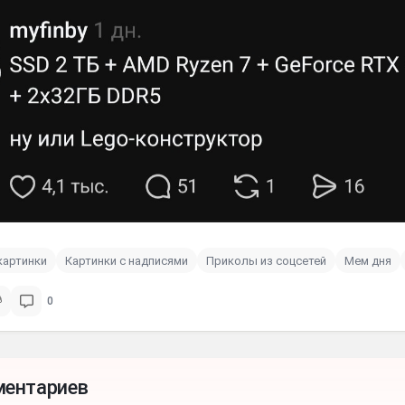
картинки
Картинки с надписями
Приколы из соцсетей
Мем дня
0
ментариев