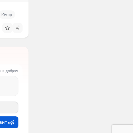
Юмор
и и добром
вить