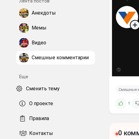
Лента постов
Анекдоты
Мемы
Видео
Смешные комментарии
Еще
Сменить тему
Смешные 
О проекте
1
Правила
0 ком
Контакты