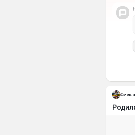
Смешн
Родил