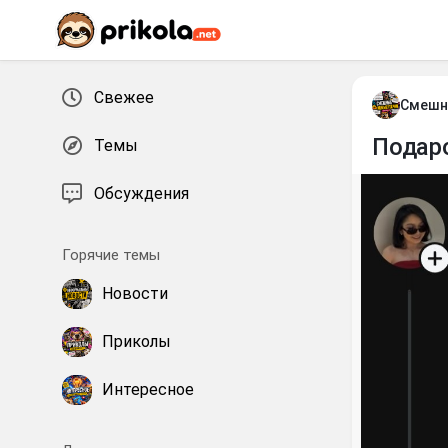
Перейти к контенту
Свежее
Смешн
Подар
Темы
Обсуждения
Горячие темы
Новости
Приколы
Интересное