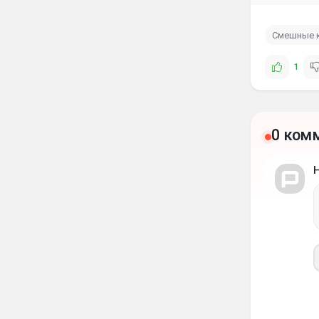
Смешные 
1
0 ком