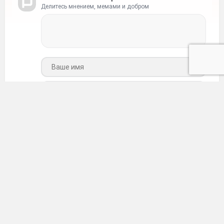
Делитесь мнением, мемами и добром
Ваше имя
Ваш e-mail
Отправить
Мемы
•
5 месяцев назад
Прикол о детском воспитании