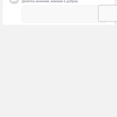
Делитесь мнением, мемами и добром
Ваше имя
Ваш e-mail
Отправить
Мемы
•
5 месяцев назад
Фатальная опечатка в сообщении
руководителю