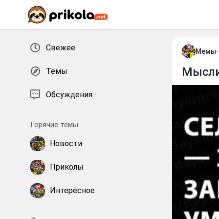
Перейти к контенту
Свежее
Мемы
•
Мысли
Темы
Обсуждения
Горячие темы
Новости
Приколы
Интересное