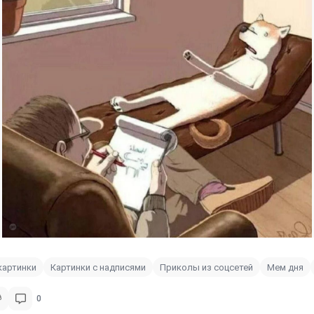
картинки
Картинки с надписями
Приколы из соцсетей
Мем дня
0