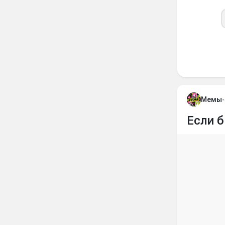
Мемы
•
Если б