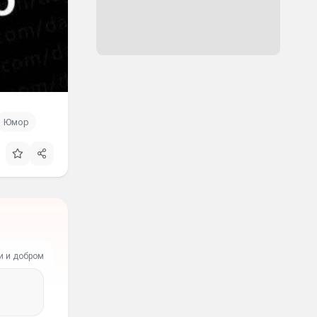
Юмор
и и добром