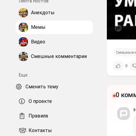
Лента постов
Анекдоты
Мемы
Видео
Смешные 
Смешные комментарии
0
Еще
Сменить тему
0 ком
О проекте
Правила
Контакты