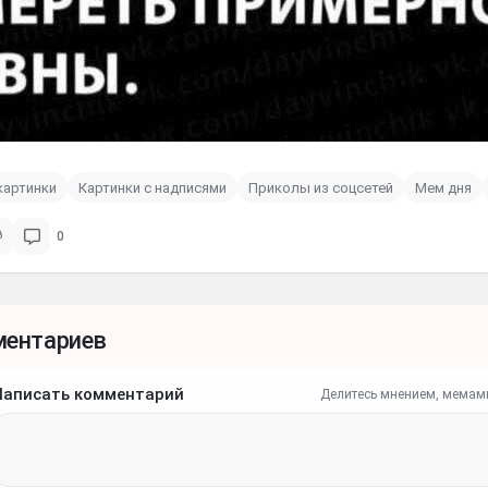
картинки
Картинки с надписями
Приколы из соцсетей
Мем дня
0
ментариев
Написать комментарий
Делитесь мнением, мемам