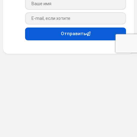
Ваше имя
Ваш e-mail
Отправить
Интересное
•
4 месяца назад
Станция метро Chongqing Liziba
расположена на 8 этаже