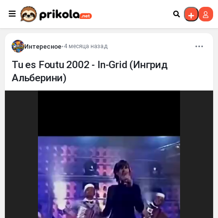
Перейти к контенту
Интересное
•
4 месяца назад
Tu es Foutu 2002 - In-Grid (Ингрид
Альберини)