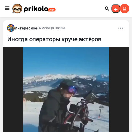
Перейти к контенту
Интересное
•
4 месяца назад
Иногда операторы круче актёров