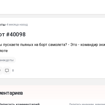
оты
•
4 месяца назад
от #40098
 пускаете пьяных на борт самолета? - Это - командир эки
лоте
анекдоты
0
ментариев
Написать комментарий
Делитесь мнением, мемам