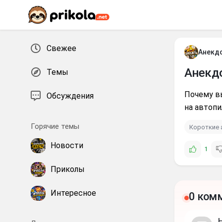
Перейти к контенту
Свежее
Анекд
Анекд
Темы
Почему вы
Обсуждения
на автопи
Горячие темы
Короткие 
Новости
1
Приколы
Интересное
0 ком