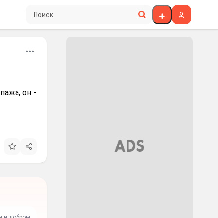
Поиск по сайту
пажа, он -
и и добром