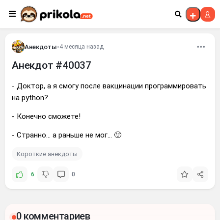
Перейти к контенту
Анекдоты
•
4 месяца назад
Анекдот #40037
- Доктор, а я смогу после вакцинации программировать
на python?
- Конечно сможете!
- Странно... а раньше не мог... 🙂
Короткие анекдоты
6
0
0 комментариев