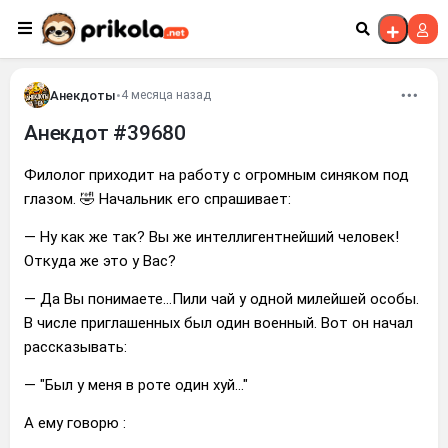
Перейти к контенту
Анекдоты
•
4 месяца назад
Анекдот #39680
Филолог приходит на работу с огромным синяком под
глазом. 🤣 Начальник его спрашивает:
— Ну как же так? Вы же интеллигентнейший человек!
Откуда же это у Вас?
— Да Вы понимаете…Пили чай у одной милейшей особы.
В числе приглашенных был один военный. Вот он начал
рассказывать:
— "Был у меня в роте один хуй…"
А ему говорю :