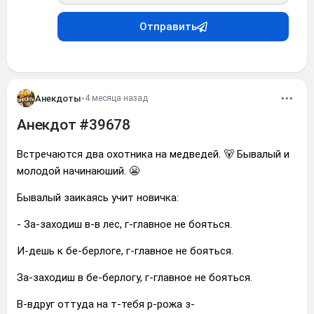
Отправить
Анекдоты
•
4 месяца назад
Анекдот #39678
Встречаются два охотника на медведей. 🐻 Бывалый и
молодой начинаюший. 😬
Бывалый заикаясь учит новичка:
- За-заходиш в-в лес, г-главное не бояться.
И-дешь к бе-берлоге, г-главное не бояться.
За-заходиш в бе-берлогу, г-главное не бояться.
В-вдруг оттуда на т-тебя р-рожа з-