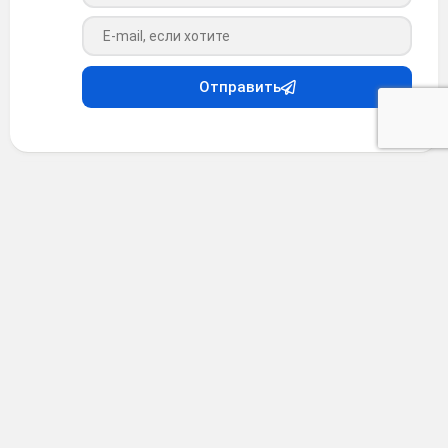
Ваш e-mail
Отправить
Анекдоты
•
4 месяца назад
Анекдот #39677
Один фотограф пришел к одной девушке на ужин. 😒
Она, посмотрев его фотографии, воскликнула:
— Какие у вас замечательные фотографии! Наверное у
вас очень хороший фотоаппарат? Фотограф промолчал.
Но, уходя, сказал:
— Спасибо, ужин был очень вкусным. Наверное, у вас
очень хорошие кастрюли...