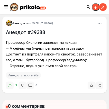
Перейти к контенту
Анекдоты
•
5 месяцев назад
Анекдот #39388
Профессор биологии заявляет на лекции:
— А сейчас мы будем препарировать лягушку.
Достает из портфеля какой-то сверток, разворачивает
его, а там... бутерброд. Профессор(задумчиво):
— Странно, ведь я уже съел свой завтрак...
Анекдоты про учёбу
3
0
0 комментариев