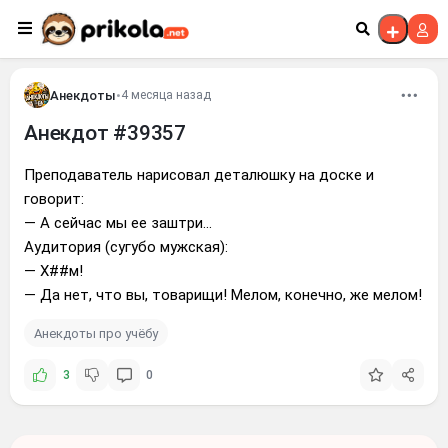
Перейти к контенту
Анекдоты
•
4 месяца назад
Анекдот #39357
Преподаватель нарисовал деталюшку на доске и
говорит:
— А сейчас мы ее заштри...
Аудитория (сугубо мужская):
— Х##м!
— Да нет, что вы, товарищи! Мелом, конечно, же мелом!
Анекдоты про учёбу
3
0