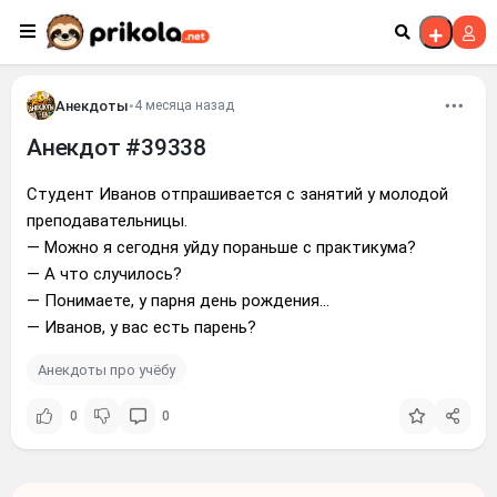
Перейти к контенту
Анекдоты
•
4 месяца назад
Анекдот #39338
Студент Иванов отпрашивается с занятий у молодой
преподавательницы.
— Можно я сегодня уйду пораньше с практикума?
— А что случилось?
— Понимаете, у парня день рождения...
— Иванов, у вас есть парень?
Анекдоты про учёбу
0
0