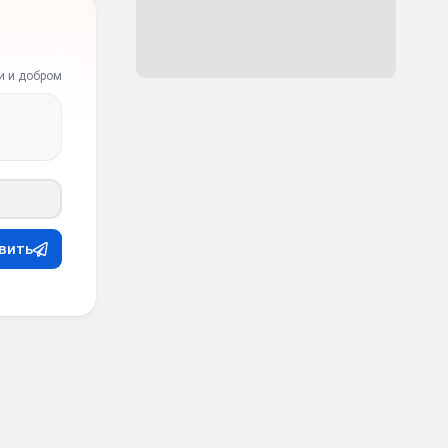
и и добром
вить