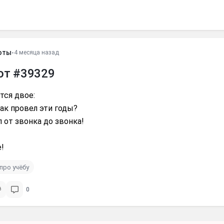
оты
•
4 месяца назад
от #39329
тся двое:
как провел эти годы?
 от звонка до звонка!
!
про учёбу
0