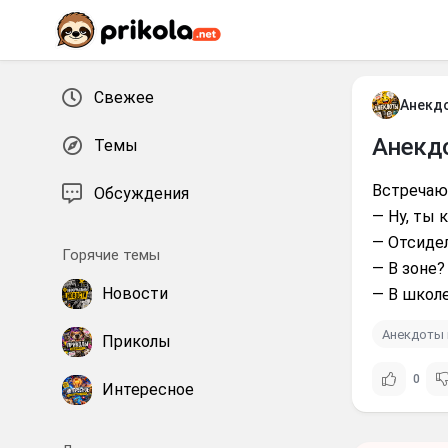
Перейти к контенту
Свежее
Анекд
Анекд
Темы
Встречаю
Обсуждения
— Ну, ты 
— Отсидел
Горячие темы
— В зоне?
Новости
— В школе
Анекдоты 
Приколы
0
Интересное