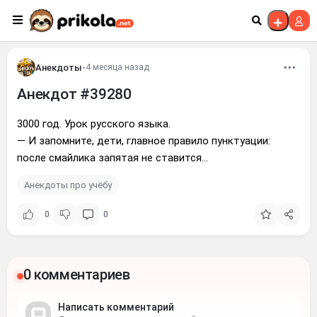
Перейти к контенту
Анекдоты
•
4 месяца назад
Анекдот #39280
3000 год. Урок русского языка.
— И запомните, дети, главное правило пунктуации:
после смайлика запятая не ставится...
Анекдоты про учёбу
0
0
0 комментариев
Написать комментарий