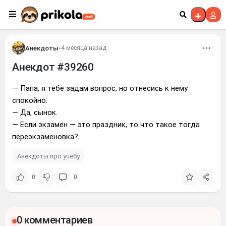
Перейти к контенту
Анекдоты
•
4 месяца назад
Анекдот #39260
— Папа, я тебе задам вопрос, но отнесись к нему
спокойно.
— Да, сынок.
— Если экзамен — это праздник, то что такое тогда
переэкзаменовка?
Анекдоты про учёбу
0
0
0 комментариев