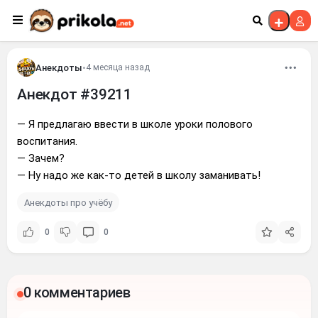
Перейти к контенту
Анекдоты
•
4 месяца назад
Анекдот #39211
— Я предлагаю ввести в школе уроки полового
воспитания.
— Зачем?
— Ну надо же как-то детей в школу заманивать!
Анекдоты про учёбу
0
0
0 комментариев