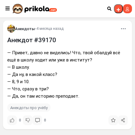
Перейти к контенту
Анекдоты
•
4 месяца назад
Анекдот #39170
— Привет, давно не виделись! Что, твой обалдуй всё
ещё в школу ходит или уже в институт?
— В школу.
— Да ну, в какой класс?
— 8, 9 и 10.
— Что, сразу в три?
— Да, он там историю преподает.
Анекдоты про учёбу
0
0