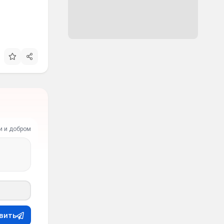
и и добром
вить