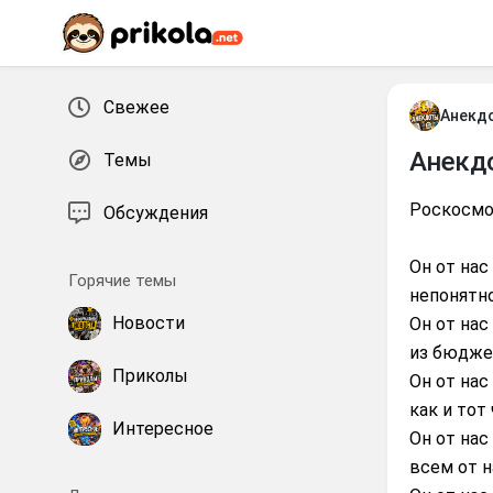
Перейти к контенту
Свежее
Анекд
Анекд
Темы
Роскосмос
Обсуждения
Он от нас
Горячие темы
непонятно
Новости
Он от нас
из бюдже
Приколы
Он от нас
как и тот 
Интересное
Он от нас
всем от н