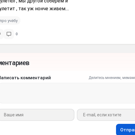
 улетел , мы другой соберем и
улетит , так уж нонче живем....
про учёбу
0
ментариев
Написать комментарий
Делитесь мнением, мемам
Ваше имя
Ваш e-mail
Отпра