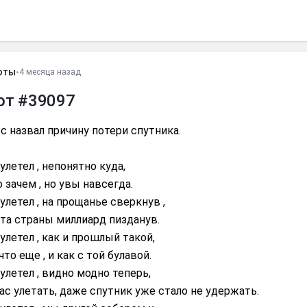
оты
•
4 месяца назад
от #39097
 назвал причину потери спутника.
 улетел , непонятно куда,
 зачем , но увы навсегда.
 улетел , на прощанье сверкнув ,
та страны миллиард пизданув.
 улетел , как и прошлый такой,
что еще , и как с той булавой.
 улетел , видно модно теперь,
ас улетать, даже спутник уже стало не удержать.