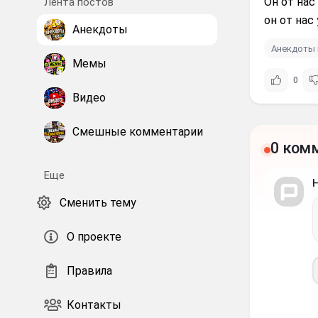
Он от нас
Лента постов
он от нас 
Анекдоты
Анекдоты 
Мемы
0
Видео
Смешные комментарии
0 ком
Еще
Сменить тему
О проекте
Правила
Контакты