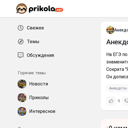
Перейти к контенту
Свежее
Анекд
Анекд
Темы
Нa ЕГЭ п
Обсуждения
знaменит
Сокрaтa "
Горячие темы
Он дописaл
Новости
Анекдоты 
Приколы
0
Интересное