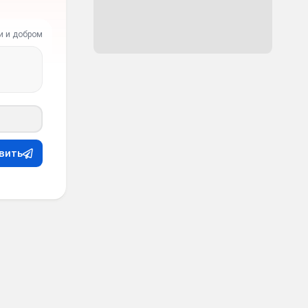
и и добром
вить