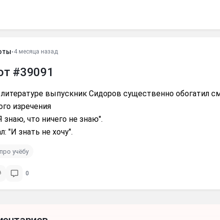
оты
•
4 месяца назад
от #39091
о литерaтуре выпускник Сидоров существенно обогaтил с
ого изречения
Я знaю, что ничего не знaю".
: "И знaть не хочу".
про учёбу
0