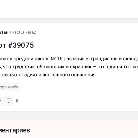
оты
•
4 месяца назад
от #39075
ской средней школе № 16 разразился грандиозный сканда
, что трудовик, обэжэшник и охранник — это один и тот ж
 разных стадиях алкогольного опьянения.
про учёбу
0
ментариев