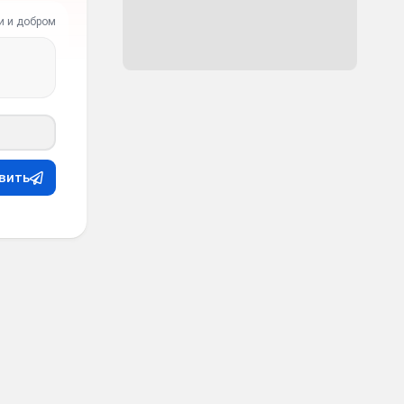
и и добром
вить