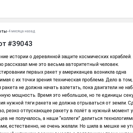
оты
•
4 месяца назад
от #39043
ение истории о деревянной защите космических кораблей.
 но рассказал мне это весьма авторитетный человек.
ктировании первых ракет у американцев возникла одна
мая с их точки зрения техническая проблема. Дело в том,
 ракета не должна начать взлетать, пока двигатели не на
нную мощность. Время это небольшое, но те единицы сек
я нужной тяги ракета не должна отрываться от земли. С
во, резко отпускающее ракету в полёт в нужный момент у
ев не получалось, а наши “коллеги” делиться технологиям
ми, естественно, не очень желали. Но шила в мешке не ут