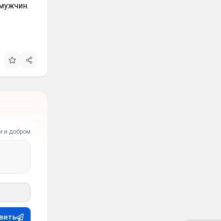
мужчин.
и и добром
вить