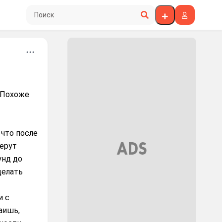
Поиск по сайту
 Похоже
 что после
берут
унд до
делать
и с
аишь,