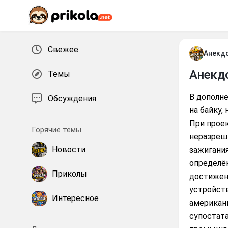
Перейти к контенту
Свежее
Анекд
Анекд
Темы
В дополн
Обсуждения
на байку,
При прое
Горячие темы
неразреши
Новости
зажигания
определё
Приколы
достижени
устройст
Интересное
американц
супостата