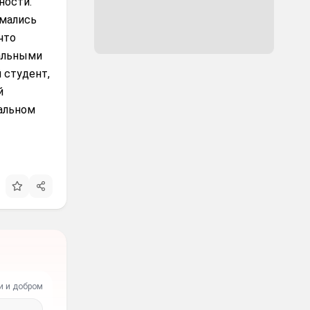
ности.
имались
что
иальными
 студент,
й
вальном
и и добром