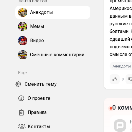
промышле
Лента постов
Америкоса
Анекдоты
данным во
русские 
Мемы
болтами. 
сдавший 
Видео
подъёмной
смысле от
Смешные комментарии
Анекдоты 
Еще
0
Сменить тему
О проекте
0 ком
Правила
Контакты