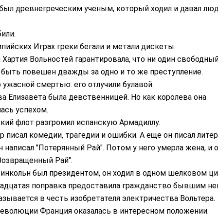
 был древнегреческим ученым, который ходил и давал лю
били.
пийских Играх греки бегали и метали дискеты.
 Хартия Вольностей гарантировала, что ни один свободны
 быть повешен дважды за одно и то же преступление.
 ужасной смертью: его отлучили булавой.
а Елизавета была девственницей. Но как королева она
ась успехом.
кий флот разгромил испанскую Армадиллу.
 писал комедии, трагедии и ошибки. А еще он писал литер
 написал "Потерянный Рай". Потом у него умерла жена, и 
Возвращенный Рай".
инкольн был президентом, он ходил в одном шелковом ци
адцатая поправка предоставила гражданство бывшим не
азывается в честь изобретателя электричества Вольтера.
революции Франция оказалась в интересном положении.