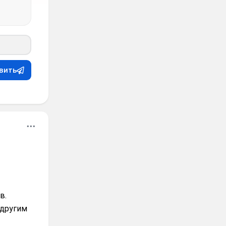
вить
в.
 другим