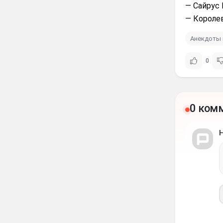
— Сайрус 
— Королев
Анекдоты 
0
0 ком