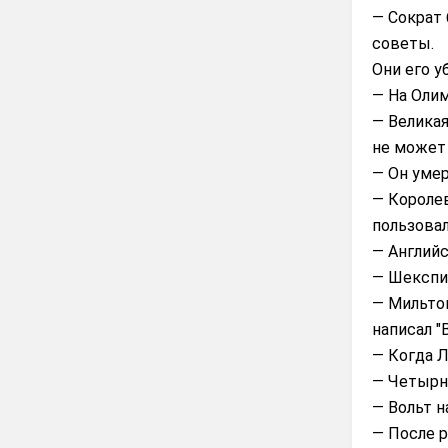
— Сократ
советы.
Они его у
— На Олим
— Великая
не может
— Он умер
— Королев
пользовал
— Английс
— Шекспир
— Мильтон
написал "
— Когда Л
— Четырн
— Вольт н
— После 