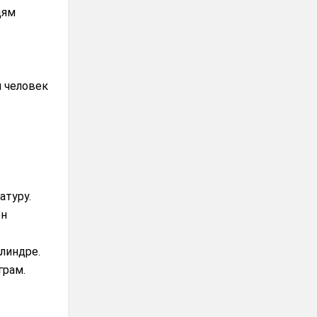
дям
й человек
атуру.
он
линдре.
грам.