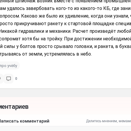
нный шпионаж возник вместе с появлением промышлен
м удалось завербовать кого-то из какого-то КБ, где зан
просом. Каково же было их удивление, когда они узнали, 
просто прикручивают ракету к стартовой площадке спец
Никакой гидравлики и механики. Расчет произведёт любой
сопромат хотя бы на тройку. При достижении необходимо
 силы у болтов просто срывало головки, и ракета, в бук
рываясь от земли, устремлялась в небо.
про учёбу
0
ментариев
Написать комментарий
Делитесь мнением, мемам