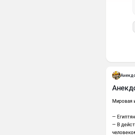
Анекд
Анекд
Мировая 
— Египтя
— В дейс
человеком