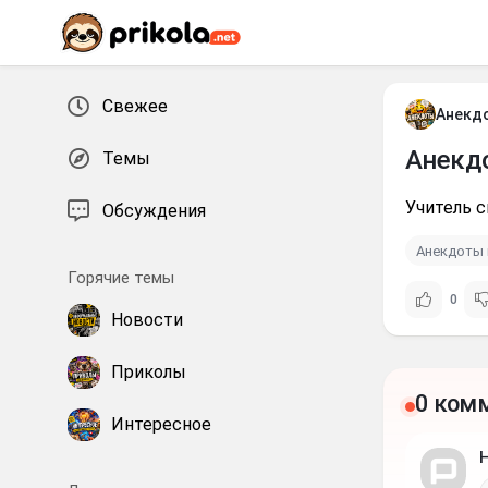
Перейти к контенту
Свежее
Анекд
Анекд
Темы
Учитель с
Обсуждения
Анекдоты 
Горячие темы
0
Новости
Приколы
0 ком
Интересное