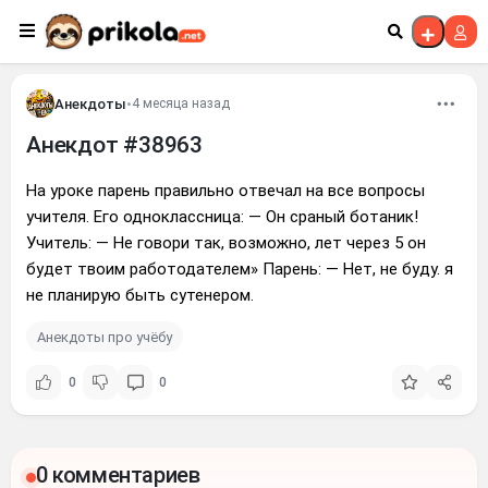
Перейти к контенту
Анекдоты
•
4 месяца назад
Анекдот #38963
На уроке парень правильно отвечал на все вопросы
учителя. Его одноклассница: — Он сраный ботаник!
Учитель: — Не говори так, возможно, лет через 5 он
будет твоим работодателем» Парень: — Нет, не буду. я
не планирую быть сутенером.
Анекдоты про учёбу
0
0
0 комментариев