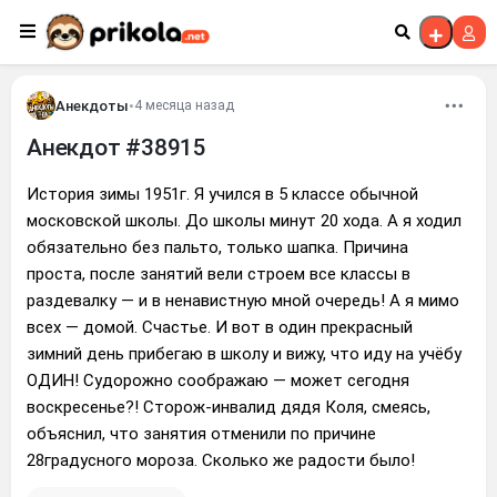
Перейти к контенту
Анекдоты
•
4 месяца назад
Анекдот #38915
История зимы 1951г. Я учился в 5 классе обычной
московской школы. До школы минут 20 хода. А я ходил
обязательно без пальто, только шапка. Причина
проста, после занятий вели строем все классы в
раздевалку — и в ненавистную мной очередь! А я мимо
всех — домой. Счастье. И вот в один прекрасный
зимний день прибегаю в школу и вижу, что иду на учёбу
ОДИН! Судорожно соображаю — может сегодня
воскресенье?! Сторож-инвалид дядя Коля, смеясь,
объяснил, что занятия отменили по причине
28градусного мороза. Сколько же радости было!