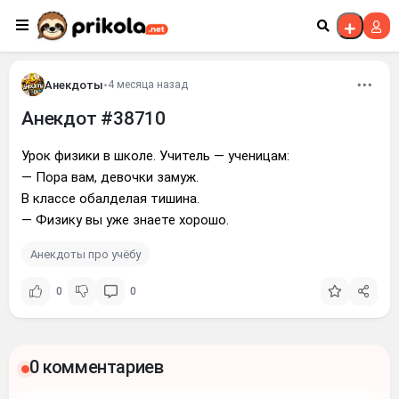
Перейти к контенту
Анекдоты
•
4 месяца назад
Анекдот #38710
Урок физики в школе. Учитель — ученицам:
— Пора вам, девочки замуж.
В классе обалделая тишина.
— Физику вы уже знаете хорошо.
Анекдоты про учёбу
0
0
0 комментариев