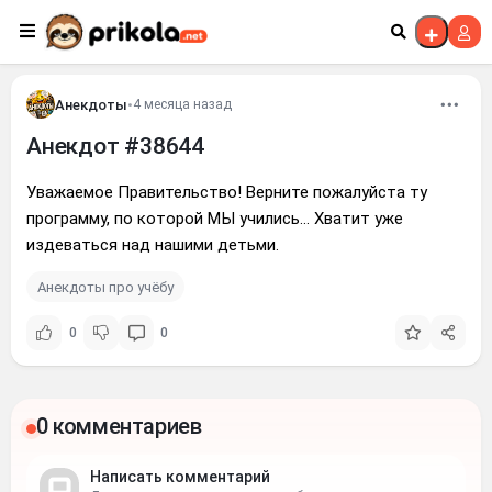
Перейти к контенту
Анекдоты
•
4 месяца назад
Анекдот #38644
Уважаемое Правительство! Верните пожалуйста ту
программу, по которой МЫ учились... Хватит уже
издеваться над нашими детьми.
Анекдоты про учёбу
0
0
0 комментариев
Написать комментарий