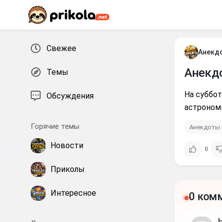
Перейти к контенту
Свежее
Анекд
Анекд
Темы
На суббо
Обсуждения
астроном
Горячие темы
Анекдоты 
Новости
0
Приколы
Интересное
0 ком