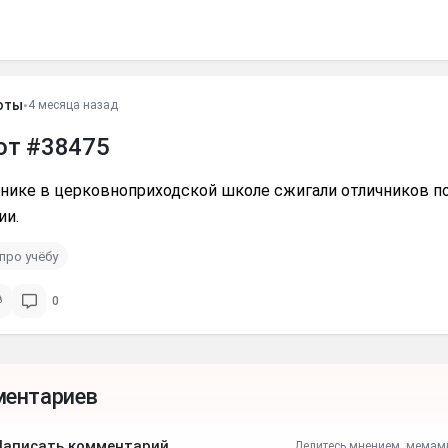
оты
•
4 месяца назад
от #38475
тнике в церковноприходской школе сжигали отличников п
ии.
про учёбу
0
ментариев
Написать комментарий
Делитесь мнением, мемам