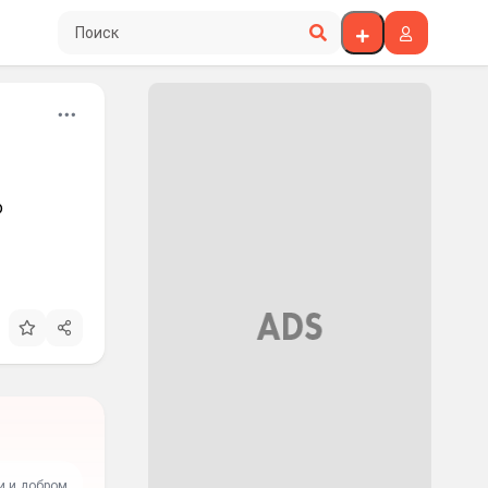
Поиск по сайту
о
и и добром