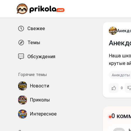
Перейти к контенту
Свежее
Анекд
Анекд
Темы
Наша школ
Обсуждения
крутые ай
Горячие темы
Анекдоты 
Новости
0
Приколы
Интересное
0 ком