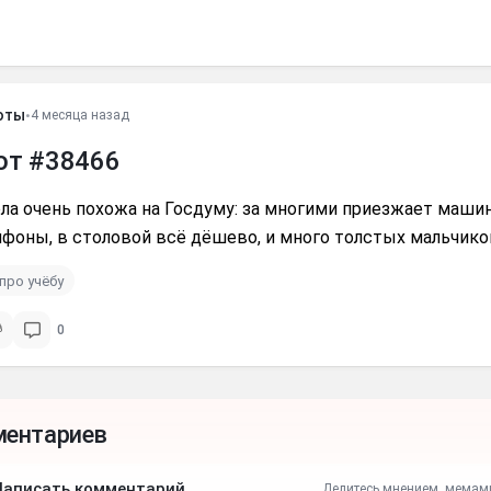
оты
•
4 месяца назад
от #38466
а очень похожа на Госдуму: за многими приезжает машина
фоны, в столовой всё дёшево, и много толстых мальчико
про учёбу
0
ментариев
Написать комментарий
Делитесь мнением, мемам