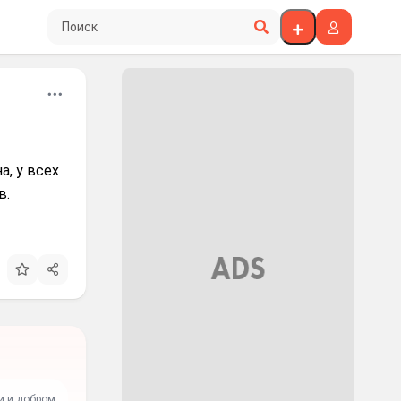
Поиск по сайту
, у всех
в.
и и добром