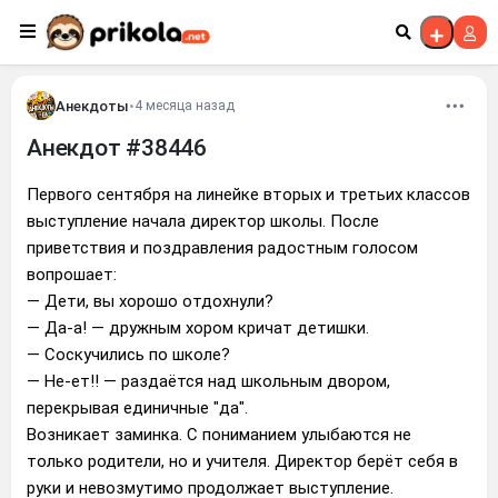
Перейти к контенту
Анекдоты
•
4 месяца назад
Анекдот #38446
Первого сентября на линейке вторых и третьих классов
выступление начала директор школы. После
приветствия и поздравления радостным голосом
вопрошает:
— Дети, вы хорошо отдохнули?
— Да-а! — дружным хором кричат детишки.
— Соскучились по школе?
— Не-ет!! — раздаётся над школьным двором,
перекрывая единичные "да".
Возникает заминка. С пониманием улыбаются не
только родители, но и учителя. Директор берёт себя в
руки и невозмутимо продолжает выступление.